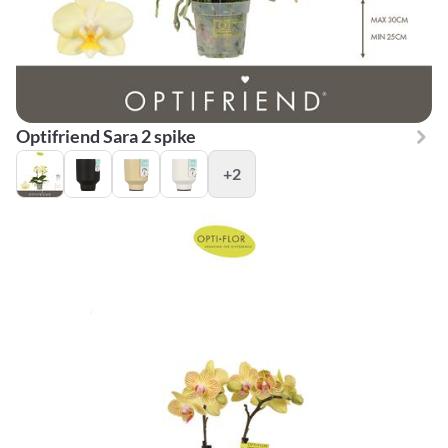
Optifriend Sara 2 spike
+2