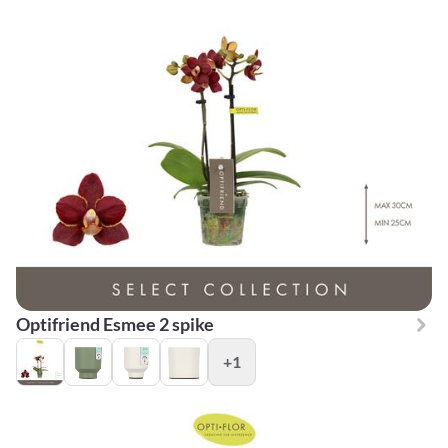
Optifriend Esmee 2 spike
+1