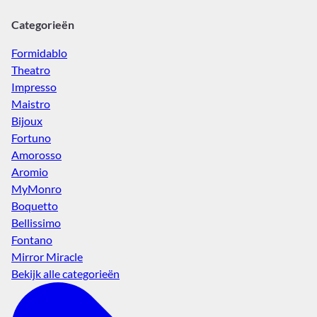
Categorieën
Formidablo
Theatro
Impresso
Maistro
Bijoux
Fortuno
Amorosso
Aromio
MyMonro
Boquetto
Bellissimo
Fontano
Mirror Miracle
Bekijk alle categorieën