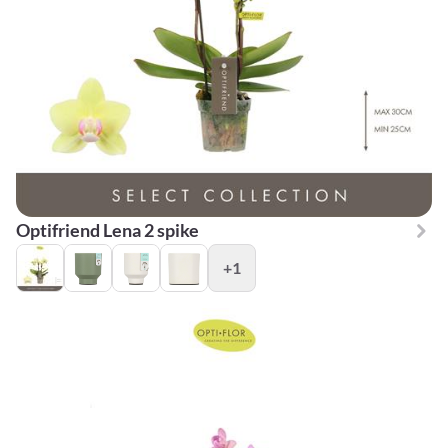
Optifriend Lena 2 spike
+1