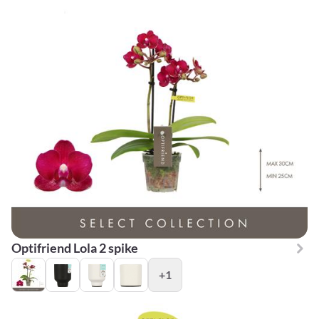
Optifriend Lola 2 spike
+1