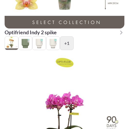
Optifriend Indy 2 spike
+1