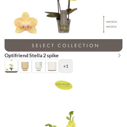
Optifriend Stella 2 spike
+1