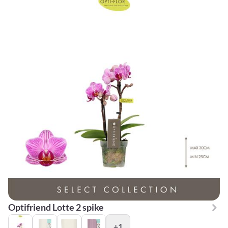
Optifriend Lotte 2 spike
+1