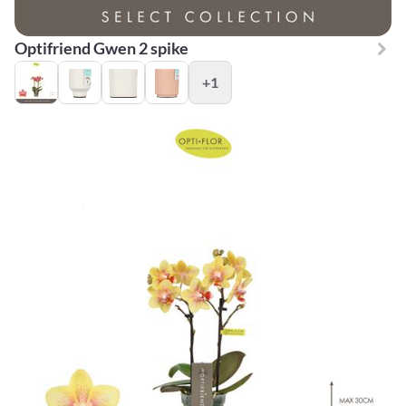
Optifriend Gwen 2 spike
+1