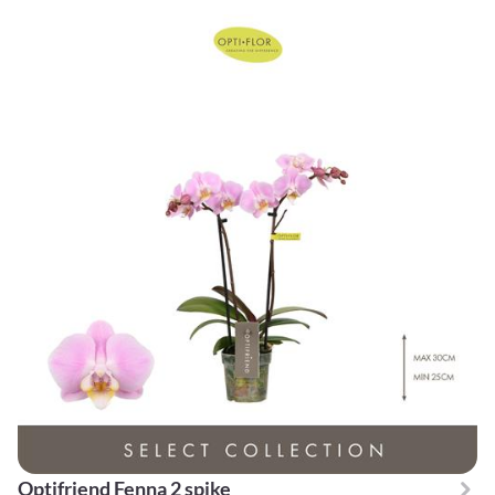
Optifriend Fenna 2 spike