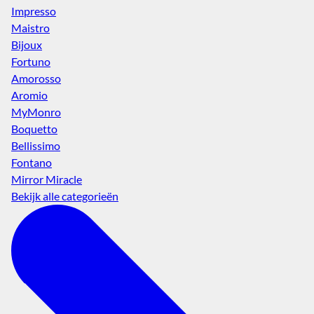
Impresso
Maistro
Bijoux
Fortuno
Amorosso
Aromio
MyMonro
Boquetto
Bellissimo
Fontano
Mirror Miracle
Bekijk alle categorieën