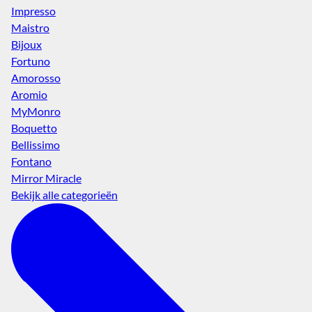
Impresso
Maistro
Bijoux
Fortuno
Amorosso
Aromio
MyMonro
Boquetto
Bellissimo
Fontano
Mirror Miracle
Bekijk alle categorieën